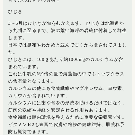
ひじき
3～5月はひじきが旬をむかえます。 ひじきは北海道か
ら九州に至るまで、波の荒い海岸の岩礁に付着して群生
します。
日本では昆布やわかめと並んで古くから食されてきまし
た。
ひじきには、100ｇあたり約1000mgのカルシウムが含
まれています。
これは牛乳の約9倍の量で海藻類の中でもトップクラス
の含有量となります。
カルシウムの他にも食物繊維やマグネシウム、ヨウ素、
カリウムが含まれています。
カルシウムには歯や骨をの形成を助けるだけではなく、
筋肉の収縮や神経を安定させる作用もあります。
食物繊維は腸内環境を整えるために重要な栄養素です。
ビタミンＢ2も豊富で皮膚や粘膜の健康維持、肌荒れ予
防も期待できます。